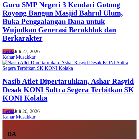
Guru SMP Negeri 3 Kendari Gotong
Royong Bangun Masjid Bahrul Ulum,
Buka Penggalangan Dana untuk
Wujudkan Generasi Berakhlak dan
Berkarakter
Berita
Juli 27, 2026
Kahar Musakkar
Nasib Atlet Dipertaruhkan, Ashar Rasyid
Desak KONI Sultra Segera Terbitkan SK
KONI Kolaka
Berita
Juli 26, 2026
Kahar Musakkar
DA