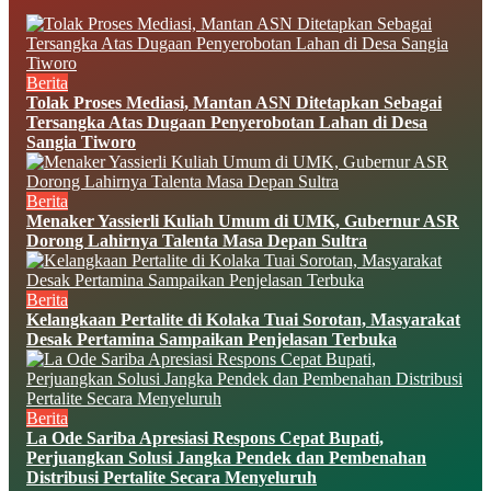
Berita
Tolak Proses Mediasi, Mantan ASN Ditetapkan Sebagai
Tersangka Atas Dugaan Penyerobotan Lahan di Desa
Sangia Tiworo
Berita
Menaker Yassierli Kuliah Umum di UMK, Gubernur ASR
Dorong Lahirnya Talenta Masa Depan Sultra
Berita
Kelangkaan Pertalite di Kolaka Tuai Sorotan, Masyarakat
Desak Pertamina Sampaikan Penjelasan Terbuka
Berita
La Ode Sariba Apresiasi Respons Cepat Bupati,
Perjuangkan Solusi Jangka Pendek dan Pembenahan
Distribusi Pertalite Secara Menyeluruh