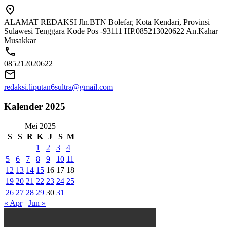
ALAMAT REDAKSI Jln.BTN Bolefar, Kota Kendari, Provinsi
Sulawesi Tenggara Kode Pos -93111 HP.085213020622 An.Kahar
Musakkar
085212020622
redaksi.liputan6sultra@gmail.com
Kalender 2025
Mei 2025
S
S
R
K
J
S
M
1
2
3
4
5
6
7
8
9
10
11
12
13
14
15
16
17
18
19
20
21
22
23
24
25
26
27
28
29
30
31
« Apr
Jun »