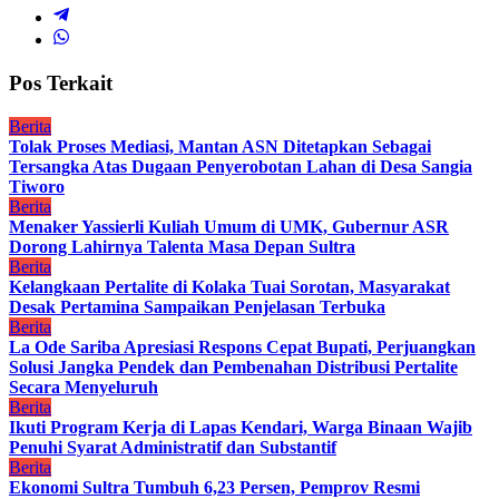
Pos Terkait
Berita
Tolak Proses Mediasi, Mantan ASN Ditetapkan Sebagai
Tersangka Atas Dugaan Penyerobotan Lahan di Desa Sangia
Tiworo
Berita
Menaker Yassierli Kuliah Umum di UMK, Gubernur ASR
Dorong Lahirnya Talenta Masa Depan Sultra
Berita
Kelangkaan Pertalite di Kolaka Tuai Sorotan, Masyarakat
Desak Pertamina Sampaikan Penjelasan Terbuka
Berita
La Ode Sariba Apresiasi Respons Cepat Bupati, Perjuangkan
Solusi Jangka Pendek dan Pembenahan Distribusi Pertalite
Secara Menyeluruh
Berita
Ikuti Program Kerja di Lapas Kendari, Warga Binaan Wajib
Penuhi Syarat Administratif dan Substantif
Berita
Ekonomi Sultra Tumbuh 6,23 Persen, Pemprov Resmi