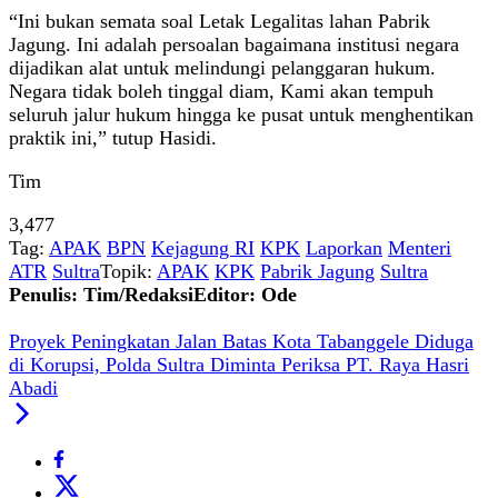
“Ini bukan semata soal Letak Legalitas lahan Pabrik
Jagung. Ini adalah persoalan bagaimana institusi negara
dijadikan alat untuk melindungi pelanggaran hukum.
Negara tidak boleh tinggal diam, Kami akan tempuh
seluruh jalur hukum hingga ke pusat untuk menghentikan
praktik ini,” tutup Hasidi.
Tim
3,477
Tag:
APAK
BPN
Kejagung RI
KPK
Laporkan
Menteri
ATR
Sultra
Topik:
APAK
KPK
Pabrik Jagung
Sultra
Penulis: Tim/Redaksi
Editor: Ode
Proyek Peningkatan Jalan Batas Kota Tabanggele Diduga
di Korupsi, Polda Sultra Diminta Periksa PT. Raya Hasri
Abadi