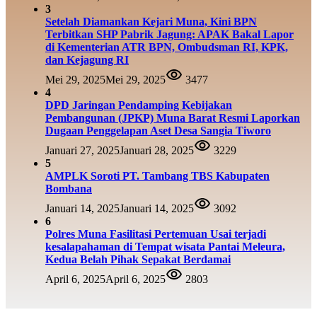
3
Setelah Diamankan Kejari Muna, Kini BPN
Terbitkan SHP Pabrik Jagung: APAK Bakal Lapor
di Kementerian ATR BPN, Ombudsman RI, KPK,
dan Kejagung RI
Mei 29, 2025
Mei 29, 2025
3477
4
DPD Jaringan Pendamping Kebijakan
Pembangunan (JPKP) Muna Barat Resmi Laporkan
Dugaan Penggelapan Aset Desa Sangia Tiworo
Januari 27, 2025
Januari 28, 2025
3229
5
AMPLK Soroti PT. Tambang TBS Kabupaten
Bombana
Januari 14, 2025
Januari 14, 2025
3092
6
Polres Muna Fasilitasi Pertemuan Usai terjadi
kesalapahaman di Tempat wisata Pantai Meleura,
Kedua Belah Pihak Sepakat Berdamai
April 6, 2025
April 6, 2025
2803