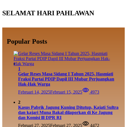
SELAMAT HARI PAHLAWAN
Popular Posts
1
Gelar Reses Masa Sidang I Tahun 2025, Hasmiati
Fraksi Partai PDIP Dapil III Mubar Perjuangkan
Hak-Hak Warga
Februari 14, 2025
Februari 15, 2025
4973
2
Kasus Pabrik Jagung Kuning Ditutup, Kajati Sultra
dan kajari Muna Bakal dilaporkan di Ke Jagung
dan Komisi lll DPR RI
Februari 27, 2025
Februari 27, 2025
4472