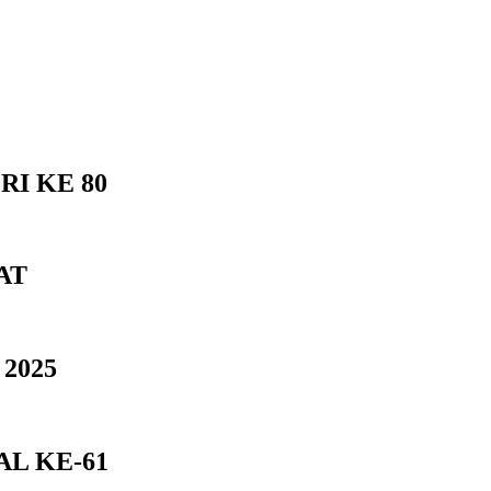
I KE 80
AT
2025
L KE-61