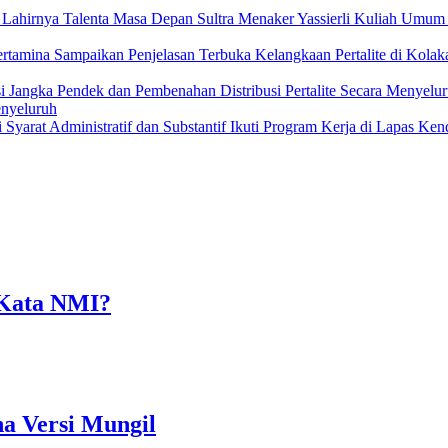
Menaker Yassierli Kuliah Umu
Kelangkaan Pertalite di Kola
enyeluruh
Ikuti Program Kerja di Lapas Kend
 Kata NMI?
na Versi Mungil