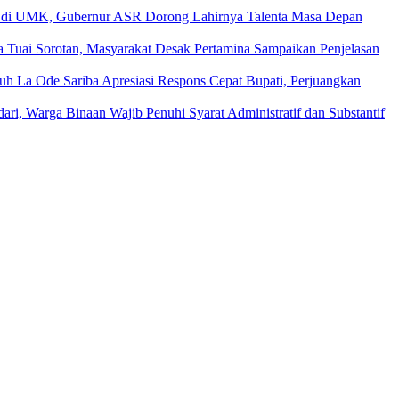
m di UMK, Gubernur ASR Dorong Lahirnya Talenta Masa Depan
ka Tuai Sorotan, Masyarakat Desak Pertamina Sampaikan Penjelasan
La Ode Sariba Apresiasi Respons Cepat Bupati, Perjuangkan
ari, Warga Binaan Wajib Penuhi Syarat Administratif dan Substantif