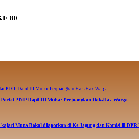
E 80
si Partai PDIP Dapil III Mubar Perjuangkan Hak-Hak Warga
n kajari Muna Bakal dilaporkan di Ke Jagung dan Komisi lll DPR