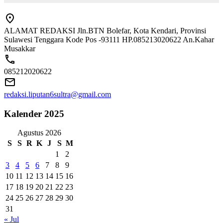
ALAMAT REDAKSI Jln.BTN Bolefar, Kota Kendari, Provinsi
Sulawesi Tenggara Kode Pos -93111 HP.085213020622 An.Kahar
Musakkar
085212020622
redaksi.liputan6sultra@gmail.com
Kalender 2025
Agustus 2026
S
S
R
K
J
S
M
1
2
3
4
5
6
7
8
9
10
11
12
13
14
15
16
17
18
19
20
21
22
23
24
25
26
27
28
29
30
31
« Jul