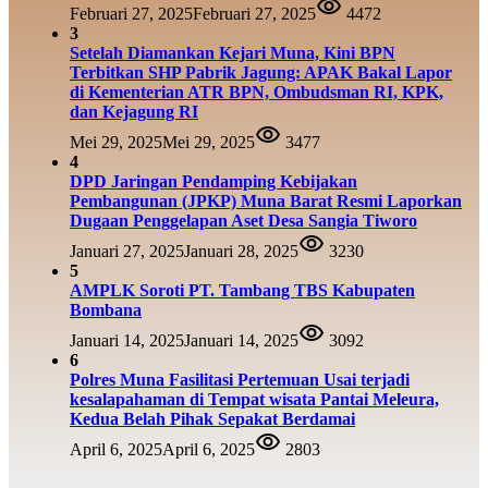
Februari 27, 2025
Februari 27, 2025
4472
3
Setelah Diamankan Kejari Muna, Kini BPN
Terbitkan SHP Pabrik Jagung: APAK Bakal Lapor
di Kementerian ATR BPN, Ombudsman RI, KPK,
dan Kejagung RI
Mei 29, 2025
Mei 29, 2025
3477
4
DPD Jaringan Pendamping Kebijakan
Pembangunan (JPKP) Muna Barat Resmi Laporkan
Dugaan Penggelapan Aset Desa Sangia Tiworo
Januari 27, 2025
Januari 28, 2025
3230
5
AMPLK Soroti PT. Tambang TBS Kabupaten
Bombana
Januari 14, 2025
Januari 14, 2025
3092
6
Polres Muna Fasilitasi Pertemuan Usai terjadi
kesalapahaman di Tempat wisata Pantai Meleura,
Kedua Belah Pihak Sepakat Berdamai
April 6, 2025
April 6, 2025
2803