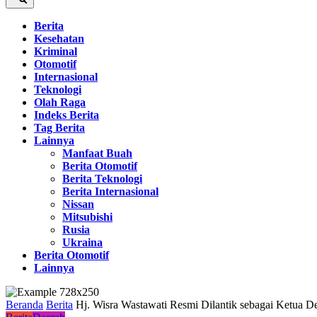
Berita
Kesehatan
Kriminal
Otomotif
Internasional
Teknologi
Olah Raga
Indeks Berita
Tag Berita
Lainnya
Manfaat Buah
Berita Otomotif
Berita Teknologi
Berita Internasional
Nissan
Mitsubishi
Rusia
Ukraina
Berita Otomotif
Lainnya
Beranda
Berita
Hj. Wisra Wastawati Resmi Dilantik sebagai Ketua 