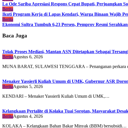
La Ode Sariba Apresiasi Respons Cepat Bupati, Perjuangkan So
Berita
Ikuti Program Kerja di Lapas Kendari, Warga Binaan Wajib Penu
Berita
Ekonomi Sultra Tumbuh 6,23 Persen, Pemprov Resmi Serah
Baca Juga
Tolak Proses Mediasi, Mantan ASN Ditetapkan Sebagai Tersan
Berita
Agustus 6, 2026
MUNA BARAT, SULAWESI TENGGARA – Penanganan perkara 
Menaker Yassierli Kuliah Umum di UMK, Gubernur ASR Dorong
Berita
Agustus 5, 2026
KENDARI – Menaker Yassierli Kuliah Umum di UMK,…
Kelangkaan Pertalite di Kolaka Tuai Sorotan, Masyarakat Des
Berita
Agustus 4, 2026
KOLAKA – Kelangkaan Bahan Bakar Minyak (BBM) bersubsidi…