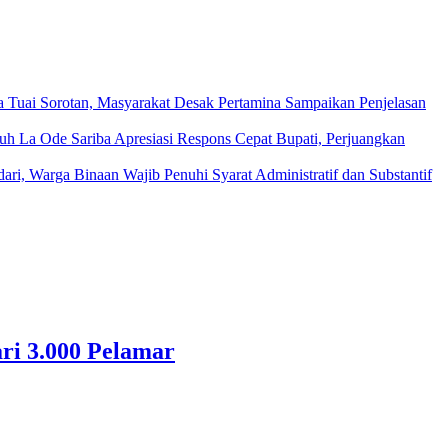
ka Tuai Sorotan, Masyarakat Desak Pertamina Sampaikan Penjelasan
La Ode Sariba Apresiasi Respons Cepat Bupati, Perjuangkan
ari, Warga Binaan Wajib Penuhi Syarat Administratif dan Substantif
ri 3.000 Pelamar