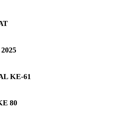
AT
2025
L KE-61
E 80