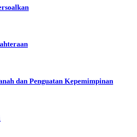
ersoalkan
ahteraan
manah dan Penguatan Kepemimpinan
i