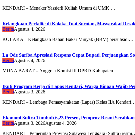
KENDARI – Menaker Yassierli Kuliah Umum di UMK,…
Kelangkaan Pertalite di Kolaka Tuai Sorotan, Masyarakat Des
Berita
Agustus 4, 2026
KOLAKA – Kelangkaan Bahan Bakar Minyak (BBM) bersubsidi…
La Ode Sariba Apresiasi Respons Cepat Bupati, Perjuangkan So
Berita
Agustus 4, 2026
MUNA BARAT – Anggota Komisi III DPRD Kabupaten…
Ikuti Program Kerja di Lapas Kendari, Warga Binaan Wajib Penu
Berita
Agustus 3, 2026
KENDARI – Lembaga Pemasyarakatan (Lapas) Kelas IIA Kendari
Ekonomi Sultra Tumbuh 6,23 Persen, Pemprov Resmi Serah
Berita
Agustus 3, 2026
Agustus 4, 2026
KENDARI – Pemerintah Provinsi Sulawesi Tenggara (Sultra) resmi