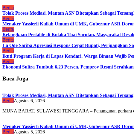
Berita
Tolak Proses Mediasi, Mantan ASN Ditetapkan Sebagai Tersan
Berita
Menaker Yassierli Kuliah Umum di UMK, Gubernur ASR Dorong
Berita
Kelangkaan Pertalite di Kolaka Tuai Sorotan, Masyarakat Des
Berita
La Ode Sariba Apresiasi Respons Cepat Bupati, Perjuangkan So
Berita
Ikuti Program Kerja di Lapas Kendari, Warga Binaan Wajib Penu
Berita
Ekonomi Sultra Tumbuh 6,23 Persen, Pemprov Resmi Serah
Baca Juga
Tolak Proses Mediasi, Mantan ASN Ditetapkan Sebagai Tersan
Berita
Agustus 6, 2026
MUNA BARAT, SULAWESI TENGGARA – Penanganan perkara 
Menaker Yassierli Kuliah Umum di UMK, Gubernur ASR Dorong
Berita
Agustus 5, 2026