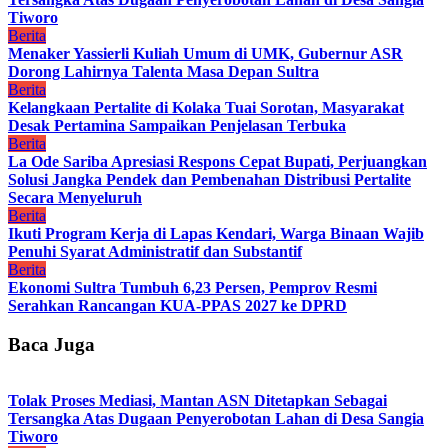
Tiworo
Berita
Menaker Yassierli Kuliah Umum di UMK, Gubernur ASR
Dorong Lahirnya Talenta Masa Depan Sultra
Berita
Kelangkaan Pertalite di Kolaka Tuai Sorotan, Masyarakat
Desak Pertamina Sampaikan Penjelasan Terbuka
Berita
La Ode Sariba Apresiasi Respons Cepat Bupati, Perjuangkan
Solusi Jangka Pendek dan Pembenahan Distribusi Pertalite
Secara Menyeluruh
Berita
Ikuti Program Kerja di Lapas Kendari, Warga Binaan Wajib
Penuhi Syarat Administratif dan Substantif
Berita
Ekonomi Sultra Tumbuh 6,23 Persen, Pemprov Resmi
Serahkan Rancangan KUA-PPAS 2027 ke DPRD
Baca Juga
Tolak Proses Mediasi, Mantan ASN Ditetapkan Sebagai
Tersangka Atas Dugaan Penyerobotan Lahan di Desa Sangia
Tiworo