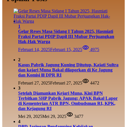
1
Gelar Reses Masa Sidang I Tahun 2025, Hasmiati
Fraksi Partai PDIP Dapil III Mubar Perjuangkan
Hak-Hak Warga
Februari 14, 2025
Februari 15, 2025
4975
2
Kasus Pabrik Jagung Kuning Ditutup, Kajati Sultra
dan kajari Muna Bakal dilaporkan di Ke Jagung
dan Komisi lll DPR RI
Februari 27, 2025
Februari 27, 2025
4472
3
Setelah Diamankan Kejari Muna, Kini BPN
Terbitkan SHP Pabrik Jagung: APAK Bakal Lapor
di Kementerian ATR BPN, Ombudsman RI, KPK,
dan Kejagung RI
Mei 29, 2025
Mei 29, 2025
3477
4
DPD Jaringan Pendamping Kebijakan