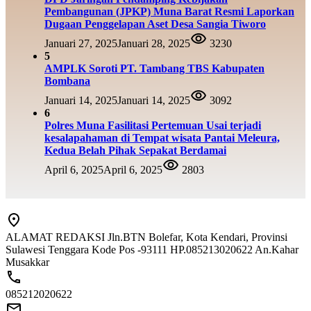
Pembangunan (JPKP) Muna Barat Resmi Laporkan
Dugaan Penggelapan Aset Desa Sangia Tiworo
Januari 27, 2025
Januari 28, 2025
3230
5
AMPLK Soroti PT. Tambang TBS Kabupaten
Bombana
Januari 14, 2025
Januari 14, 2025
3092
6
Polres Muna Fasilitasi Pertemuan Usai terjadi
kesalapahaman di Tempat wisata Pantai Meleura,
Kedua Belah Pihak Sepakat Berdamai
April 6, 2025
April 6, 2025
2803
ALAMAT REDAKSI Jln.BTN Bolefar, Kota Kendari, Provinsi
Sulawesi Tenggara Kode Pos -93111 HP.085213020622 An.Kahar
Musakkar
085212020622