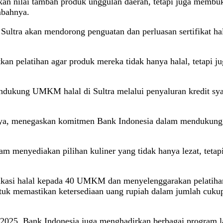
atkan nilai tambah produk unggulan daerah, tetapi juga memb
mbahnya.
Sultra akan mendorong penguatan dan perluasan sertifikat 
elatihan agar produk mereka tidak hanya halal, tetapi jug
ndukung UMKM halal di Sultra melalui penyaluran kredit syar
jaya, menegaskan komitmen Bank Indonesia dalam mendukung i
menyediakan pilihan kuliner yang tidak hanya lezat, tetapi 
ikasi halal kepada 40 UMKM dan menyelenggarakan pelatiha
tuk memastikan ketersediaan uang rupiah dalam jumlah cukup 
2025, Bank Indonesia juga menghadirkan berbagai program l