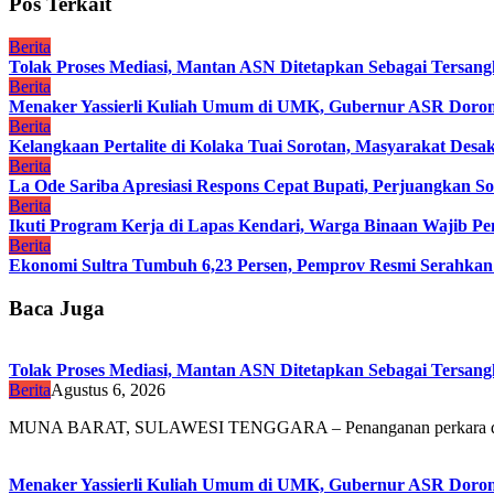
Pos Terkait
Berita
Tolak Proses Mediasi, Mantan ASN Ditetapkan Sebagai Tersan
Berita
Menaker Yassierli Kuliah Umum di UMK, Gubernur ASR Dorong
Berita
Kelangkaan Pertalite di Kolaka Tuai Sorotan, Masyarakat Des
Berita
La Ode Sariba Apresiasi Respons Cepat Bupati, Perjuangkan So
Berita
Ikuti Program Kerja di Lapas Kendari, Warga Binaan Wajib Penu
Berita
Ekonomi Sultra Tumbuh 6,23 Persen, Pemprov Resmi Serah
Baca Juga
Tolak Proses Mediasi, Mantan ASN Ditetapkan Sebagai Tersan
Berita
Agustus 6, 2026
MUNA BARAT, SULAWESI TENGGARA – Penanganan perkara 
Menaker Yassierli Kuliah Umum di UMK, Gubernur ASR Dorong