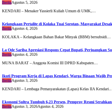
Berita
Agustus 5, 2026
KENDARI – Menaker Yassierli Kuliah Umum di UMK,…
Kelangkaan Pertalite di Kolaka Tuai Sorotan, Masyarakat Des
Berita
Agustus 4, 2026
KOLAKA – Kelangkaan Bahan Bakar Minyak (BBM) bersubsidi…
La Ode Sariba Apresiasi Respons Cepat Bupati, Perjuangkan So
Berita
Agustus 4, 2026
MUNA BARAT – Anggota Komisi III DPRD Kabupaten…
Ikuti Program Kerja di Lapas Kendari, Warga Binaan Wajib Penu
Berita
Agustus 3, 2026
KENDARI – Lembaga Pemasyarakatan (Lapas) Kelas IIA Kendari
Ekonomi Sultra Tumbuh 6,23 Persen, Pemprov Resmi Serah
Berita
Agustus 3, 2026
Agustus 4, 2026