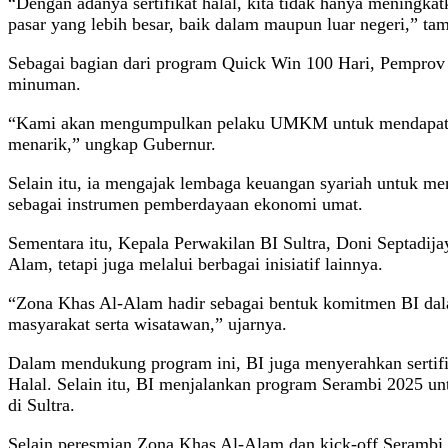
“Dengan adanya sertifikat halal, kita tidak hanya meningk
pasar yang lebih besar, baik dalam maupun luar negeri,” ta
Sebagai bagian dari program Quick Win 100 Hari, Pemprov 
minuman.
“Kami akan mengumpulkan pelaku UMKM untuk mendapatkan p
menarik,” ungkap Gubernur.
Selain itu, ia mengajak lembaga keuangan syariah untuk me
sebagai instrumen pemberdayaan ekonomi umat.
Sementara itu, Kepala Perwakilan BI Sultra, Doni Septadi
Alam, tetapi juga melalui berbagai inisiatif lainnya.
“Zona Khas Al-Alam hadir sebagai bentuk komitmen BI dalam 
masyarakat serta wisatawan,” ujarnya.
Dalam mendukung program ini, BI juga menyerahkan sertif
Halal. Selain itu, BI menjalankan program Serambi 2025 un
di Sultra.
Selain peresmian Zona Khas Al-Alam dan kick-off Serambi 