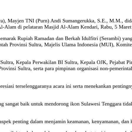
ra), Mayjen TNI (Purn) Andi Sumangerukka, S.E., M.M., dida
l-Alam di pelataran Masjid Al-Alam Kendari, Rabu, 5 Maret
 Semarak Rupiah Ramadan dan Berkah Idulfitri (Serambi) ya
rintah Provinsi Sultra, Majelis Ulama Indonesia (MUI), Kom
a) Sultra, Kepala Perwakilan BI Sultra, Kepala OJK, Pejabat 
Provinsi Sultra, serta para pimpinan organisasi non-pemerint
asi terselenggaranya acara ini serta menekankan pentingny
 sangat baik untuk mendorong ikon Sulawesi Tenggara tidak h
i aspek penting dalam menjamin keamanan, kenyamanan, dan 