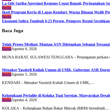
La Ode Sariba Apresiasi Respons Cepat Bupati, Perjuangkan So
Berita
Ikuti Program Kerja di Lapas Kendari, Warga Binaan Wajib Penu
Berita
Ekonomi Sultra Tumbuh 6,23 Persen, Pemprov Resmi Serah
Baca Juga
Tolak Proses Mediasi, Mantan ASN Ditetapkan Sebagai Tersan
Berita
Agustus 6, 2026
MUNA BARAT, SULAWESI TENGGARA – Penanganan perkara 
Menaker Yassierli Kuliah Umum di UMK, Gubernur ASR Dorong
Berita
Agustus 5, 2026
KENDARI – Menaker Yassierli Kuliah Umum di UMK,…
Kelangkaan Pertalite di Kolaka Tuai Sorotan, Masyarakat Des
Berita
Agustus 4, 2026
KOLAKA – Kelangkaan Bahan Bakar Minyak (BBM) bersubsidi…