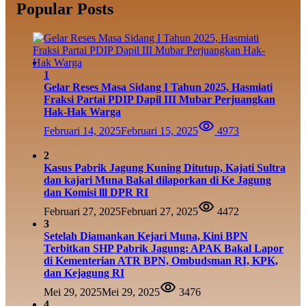
Popular Posts
1
Gelar Reses Masa Sidang I Tahun 2025, Hasmiati
Fraksi Partai PDIP Dapil III Mubar Perjuangkan
Hak-Hak Warga
Februari 14, 2025
Februari 15, 2025
4973
2
Kasus Pabrik Jagung Kuning Ditutup, Kajati Sultra
dan kajari Muna Bakal dilaporkan di Ke Jagung
dan Komisi lll DPR RI
Februari 27, 2025
Februari 27, 2025
4472
3
Setelah Diamankan Kejari Muna, Kini BPN
Terbitkan SHP Pabrik Jagung: APAK Bakal Lapor
di Kementerian ATR BPN, Ombudsman RI, KPK,
dan Kejagung RI
Mei 29, 2025
Mei 29, 2025
3476
4