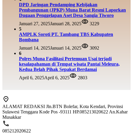
DPD Jaringan Pendamping Kebijakan
Pembangunan (JPKP) Muna Barat Resmi Laporkan
Dugaan Penggelapan Aset Desa Sangia Tiworo
Januari 27, 2025
Januari 28, 2025
3229
5
AMPLK Soroti PT. Tambang TBS Kabupaten
Bombana
Januari 14, 2025
Januari 14, 2025
3092
6
Polres Muna Fasilitasi Pertemuan Usai terjadi
kesalapahaman di Tempat wisata Pantai Meleura,
Kedua Belah Pihak Sepakat Berdamai
April 6, 2025
April 6, 2025
2803
ALAMAT REDAKSI Jln.BTN Bolefar, Kota Kendari, Provinsi
Sulawesi Tenggara Kode Pos -93111 HP.085213020622 An.Kahar
Musakkar
085212020622