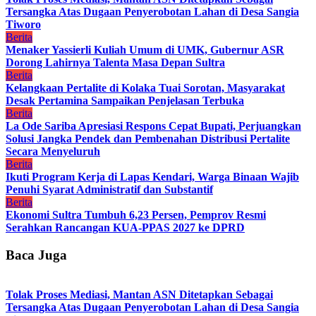
Tersangka Atas Dugaan Penyerobotan Lahan di Desa Sangia
Tiworo
Berita
Menaker Yassierli Kuliah Umum di UMK, Gubernur ASR
Dorong Lahirnya Talenta Masa Depan Sultra
Berita
Kelangkaan Pertalite di Kolaka Tuai Sorotan, Masyarakat
Desak Pertamina Sampaikan Penjelasan Terbuka
Berita
La Ode Sariba Apresiasi Respons Cepat Bupati, Perjuangkan
Solusi Jangka Pendek dan Pembenahan Distribusi Pertalite
Secara Menyeluruh
Berita
Ikuti Program Kerja di Lapas Kendari, Warga Binaan Wajib
Penuhi Syarat Administratif dan Substantif
Berita
Ekonomi Sultra Tumbuh 6,23 Persen, Pemprov Resmi
Serahkan Rancangan KUA-PPAS 2027 ke DPRD
Baca Juga
Tolak Proses Mediasi, Mantan ASN Ditetapkan Sebagai
Tersangka Atas Dugaan Penyerobotan Lahan di Desa Sangia