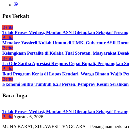
Pos Terkait
Berita
Tolak Proses Mediasi, Mantan ASN Ditetapkan Sebagai Tersan
Berita
Menaker Yassierli Kuliah Umum di UMK, Gubernur ASR Dorong
Berita
Kelangkaan Pertalite di Kolaka Tuai Sorotan, Masyarakat Des
Berita
La Ode Sariba Apresiasi Respons Cepat Bupati, Perjuangkan So
Berita
Ikuti Program Kerja di Lapas Kendari, Warga Binaan Wajib Penu
Berita
Ekonomi Sultra Tumbuh 6,23 Persen, Pemprov Resmi Serah
Baca Juga
Tolak Proses Mediasi, Mantan ASN Ditetapkan Sebagai Tersan
Berita
Agustus 6, 2026
MUNA BARAT, SULAWESI TENGGARA – Penanganan perkara 