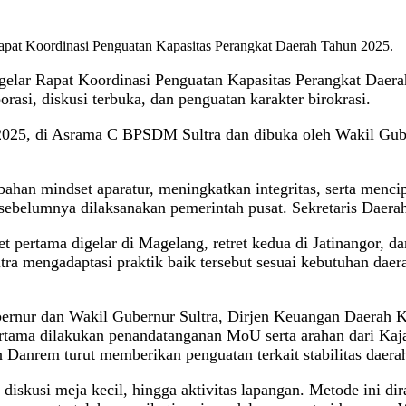
apat Koordinasi Penguatan Kapasitas Perangkat Daerah Tahun 2025.
elar Rapat Koordinasi Penguatan Kapasitas Perangkat Daera
si, diskusi terbuka, dan penguatan karakter birokrasi.
2025, di Asrama C BPSDM Sultra dan dibuka oleh Wakil Gube
ahan mindset aparatur, meningkatkan integritas, serta mencip
sebelumnya dilaksanakan pemerintah pusat. Sekretaris Daerah
pertama digelar di Magelang, retret kedua di Jatinangor, dan
tra mengadaptasi praktik baik tersebut sesuai kebutuhan dae
ubernur dan Wakil Gubernur Sultra, Dirjen Keuangan Daera
ertama dilakukan penandatanganan MoU serta arahan dari Kaj
anrem turut memberikan penguatan terkait stabilitas daerah
iskusi meja kecil, hingga aktivitas lapangan. Metode ini di