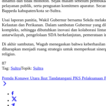
dinamis dan tidak monoton. Sejak malam sebelum pembukaan
pelayanan publik, serta penguatan komitmen aparatur. Secar
Bappeda kabupaten/kota se-Sultra.
Usai laporan panitia, Wakil Gubernur bersama Sekda melakuk
Kelautan dan Perikanan. Dalam sambutan Gubernur yang di
kompleks, sehingga dibutuhkan inovasi dan kolaborasi linta
antarwilayah, pengelolaan SDA berkelanjutan, pemerataan inf
Di akhir sambutan, Wagub menegaskan bahwa keberhasilan pem
diharapkan menjadi ruang strategis untuk memperkuat siner
religius.
87
Tag:
Sultra
Topik:
Sultra
Pemda Konawe Utara Ikut Tandatangani PKS Pelaksanaan Pi