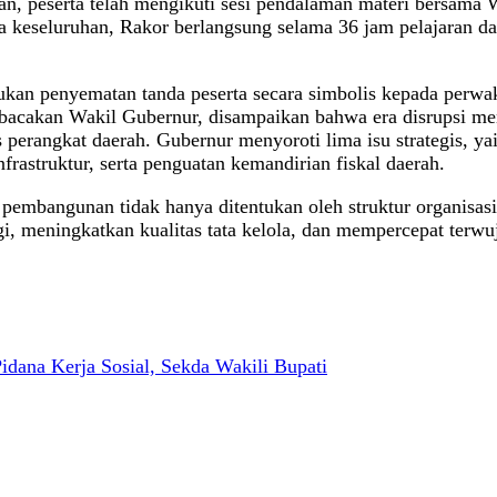
, peserta telah mengikuti sesi pendalaman materi bersama W
a keseluruhan, Rakor berlangsung selama 36 jam pelajaran da
an penyematan tanda peserta secara simbolis kepada perwakil
bacakan Wakil Gubernur, disampaikan bahwa era disrupsi me
s perangkat daerah. Gubernur menyoroti lima isu strategis, 
rastruktur, serta penguatan kemandirian fiskal daerah.
bangunan tidak hanya ditentukan oleh struktur organisasi, te
gi, meningkatkan kualitas tata kelola, dan mempercepat terw
dana Kerja Sosial, Sekda Wakili Bupati