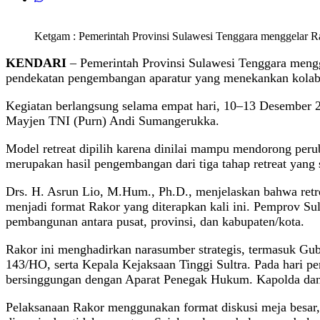
Ketgam : Pemerintah Provinsi Sulawesi Tenggara menggelar R
KENDARI
– Pemerintah Provinsi Sulawesi Tenggara mengg
pendekatan pengembangan aparatur yang menekankan kolabora
Kegiatan berlangsung selama empat hari, 10–13 Desember 
Mayjen TNI (Purn) Andi Sumangerukka.
Model retreat dipilih karena dinilai mampu mendorong perub
merupakan hasil pengembangan dari tiga tahap retreat yang 
Drs. H. Asrun Lio, M.Hum., Ph.D., menjelaskan bahwa retret 
menjadi format Rakor yang diterapkan kali ini. Pemprov Sul
pembangunan antara pusat, provinsi, dan kabupaten/kota.
Rakor ini menghadirkan narasumber strategis, termasuk G
143/HO, serta Kepala Kejaksaan Tinggi Sultra. Pada hari p
bersinggungan dengan Aparat Penegak Hukum. Kapolda dan D
Pelaksanaan Rakor menggunakan format diskusi meja besar, d