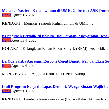
Menaker Yassierli Kuliah Umum di UMK, Gubernur ASR Dorong
Berita
Agustus 5, 2026
KENDARI – Menaker Yassierli Kuliah Umum di UMK,…
Kelangkaan Pertalite di Kolaka Tuai Sorotan, Masyarakat Des
Berita
Agustus 4, 2026
KOLAKA – Kelangkaan Bahan Bakar Minyak (BBM) bersubsidi…
La Ode Sariba Apresiasi Respons Cepat Bupati, Perjuangkan So
Berita
Agustus 4, 2026
MUNA BARAT – Anggota Komisi III DPRD Kabupaten…
Ikuti Program Kerja di Lapas Kendari, Warga Binaan Wajib Penu
Berita
Agustus 3, 2026
KENDARI – Lembaga Pemasyarakatan (Lapas) Kelas IIA Kendari