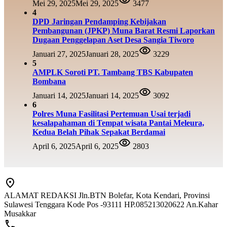
Mei 29, 2025
Mei 29, 2025
3477
4
DPD Jaringan Pendamping Kebijakan
Pembangunan (JPKP) Muna Barat Resmi Laporkan
Dugaan Penggelapan Aset Desa Sangia Tiworo
Januari 27, 2025
Januari 28, 2025
3229
5
AMPLK Soroti PT. Tambang TBS Kabupaten
Bombana
Januari 14, 2025
Januari 14, 2025
3092
6
Polres Muna Fasilitasi Pertemuan Usai terjadi
kesalapahaman di Tempat wisata Pantai Meleura,
Kedua Belah Pihak Sepakat Berdamai
April 6, 2025
April 6, 2025
2803
ALAMAT REDAKSI Jln.BTN Bolefar, Kota Kendari, Provinsi
Sulawesi Tenggara Kode Pos -93111 HP.085213020622 An.Kahar
Musakkar