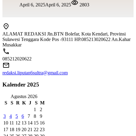
April 6, 2025
April 6, 2025
2803
ALAMAT REDAKSI Jln.BTN Bolefar, Kota Kendari, Provinsi
Sulawesi Tenggara Kode Pos -93111 HP.085213020622 An.Kahar
Musakkar
085212020622
redaksi.liputan6sultra@gmail.com
Kalender 2025
Agustus 2026
S
S
R
K
J
S
M
1
2
3
4
5
6
7
8
9
10
11
12
13
14
15
16
17
18
19
20
21
22
23