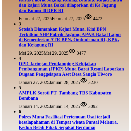
dan kajari Muna Bakal dilaporkan di Ke Jagung
dan Komisi lll DPR RI
Februari 27, 2025
Februari 27, 2025
4472
3
Setelah Diamankan Kejari Muna, Kini BPN
Terbitkan SHP Pabrik Jagung: APAK Bakal Lapor
di Kementerian ATR BPN, Ombudsman RI, KPK,
dan Kejagung RI
Mei 29, 2025
Mei 29, 2025
3477
4
DPD Jaringan Pendamping Kebijakan
Pembangunan (JPKP) Muna Barat Resmi Laporkan
Dugaan Penggelapan Aset Desa Sangia Tiworo
Januari 27, 2025
Januari 28, 2025
3230
5
AMPLK Soroti PT. Tambang TBS Kabupaten
Bombana
Januari 14, 2025
Januari 14, 2025
3092
6
Polres Muna Fasilitasi Pertemuan Usai terjadi
kesalapahaman di Tempat wisata Pantai Meleura,
Kedua Belah Pihak Sepakat Berdamai