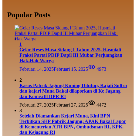
Popular Posts
1
Gelar Reses Masa Sidang I Tahun 2025, Hasmiati
Fraksi Partai PDIP Dapil III Mubar Perjuangkan
Hak-Hak Warga
Februari 14, 2025
Februari 15, 2025
4973
2
Kasus Pabrik Jagung Kuning Ditutup, Kajati Sultra
dan kajari Muna Bakal dilaporkan di Ke Jagung
dan Komisi lll DPR RI
Februari 27, 2025
Februari 27, 2025
4472
3
Setelah Diamankan Kejari Muna, Kini BPN
Terbitkan SHP Pabrik Jagung: APAK Bakal Lapor
di Kementerian ATR BPN, Ombudsman RI, KPK,
dan Kejagung RI