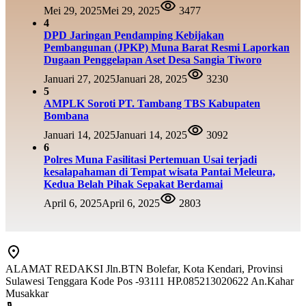
Mei 29, 2025
Mei 29, 2025
3477
4
DPD Jaringan Pendamping Kebijakan
Pembangunan (JPKP) Muna Barat Resmi Laporkan
Dugaan Penggelapan Aset Desa Sangia Tiworo
Januari 27, 2025
Januari 28, 2025
3230
5
AMPLK Soroti PT. Tambang TBS Kabupaten
Bombana
Januari 14, 2025
Januari 14, 2025
3092
6
Polres Muna Fasilitasi Pertemuan Usai terjadi
kesalapahaman di Tempat wisata Pantai Meleura,
Kedua Belah Pihak Sepakat Berdamai
April 6, 2025
April 6, 2025
2803
ALAMAT REDAKSI Jln.BTN Bolefar, Kota Kendari, Provinsi
Sulawesi Tenggara Kode Pos -93111 HP.085213020622 An.Kahar
Musakkar