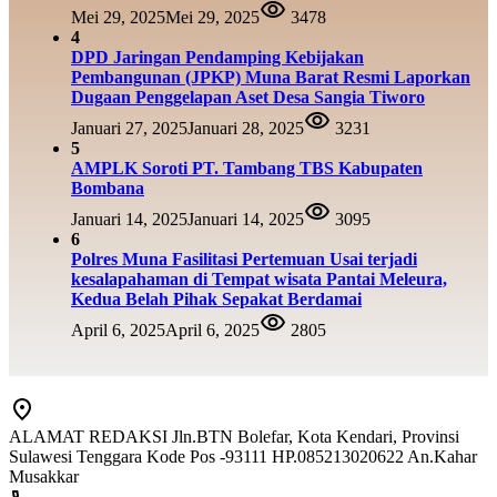
Mei 29, 2025
Mei 29, 2025
3478
4
DPD Jaringan Pendamping Kebijakan
Pembangunan (JPKP) Muna Barat Resmi Laporkan
Dugaan Penggelapan Aset Desa Sangia Tiworo
Januari 27, 2025
Januari 28, 2025
3231
5
AMPLK Soroti PT. Tambang TBS Kabupaten
Bombana
Januari 14, 2025
Januari 14, 2025
3095
6
Polres Muna Fasilitasi Pertemuan Usai terjadi
kesalapahaman di Tempat wisata Pantai Meleura,
Kedua Belah Pihak Sepakat Berdamai
April 6, 2025
April 6, 2025
2805
ALAMAT REDAKSI Jln.BTN Bolefar, Kota Kendari, Provinsi
Sulawesi Tenggara Kode Pos -93111 HP.085213020622 An.Kahar
Musakkar