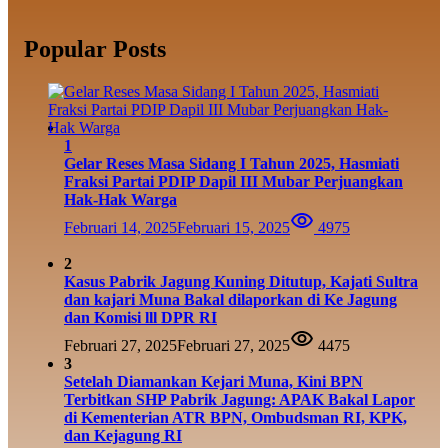
Popular Posts
1
Gelar Reses Masa Sidang I Tahun 2025, Hasmiati
Fraksi Partai PDIP Dapil III Mubar Perjuangkan
Hak-Hak Warga
Februari 14, 2025
Februari 15, 2025
4975
2
Kasus Pabrik Jagung Kuning Ditutup, Kajati Sultra
dan kajari Muna Bakal dilaporkan di Ke Jagung
dan Komisi lll DPR RI
Februari 27, 2025
Februari 27, 2025
4475
3
Setelah Diamankan Kejari Muna, Kini BPN
Terbitkan SHP Pabrik Jagung: APAK Bakal Lapor
di Kementerian ATR BPN, Ombudsman RI, KPK,
dan Kejagung RI