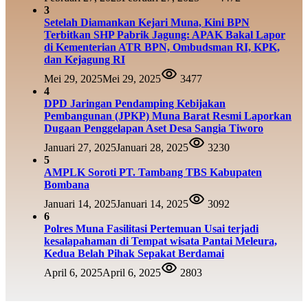
3
Setelah Diamankan Kejari Muna, Kini BPN
Terbitkan SHP Pabrik Jagung: APAK Bakal Lapor
di Kementerian ATR BPN, Ombudsman RI, KPK,
dan Kejagung RI
Mei 29, 2025
Mei 29, 2025
3477
4
DPD Jaringan Pendamping Kebijakan
Pembangunan (JPKP) Muna Barat Resmi Laporkan
Dugaan Penggelapan Aset Desa Sangia Tiworo
Januari 27, 2025
Januari 28, 2025
3230
5
AMPLK Soroti PT. Tambang TBS Kabupaten
Bombana
Januari 14, 2025
Januari 14, 2025
3092
6
Polres Muna Fasilitasi Pertemuan Usai terjadi
kesalapahaman di Tempat wisata Pantai Meleura,
Kedua Belah Pihak Sepakat Berdamai
April 6, 2025
April 6, 2025
2803