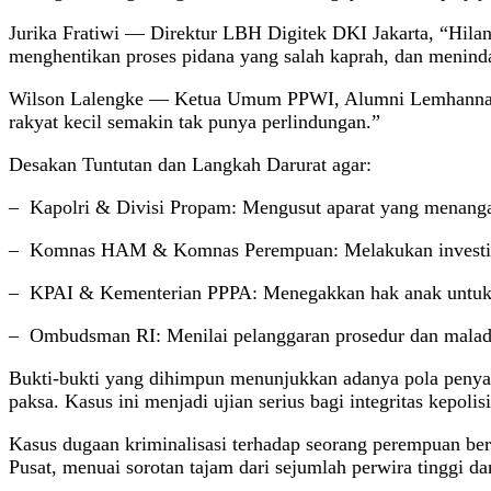
Jurika Fratiwi — Direktur LBH Digitek DKI Jakarta, “Hila
menghentikan proses pidana yang salah kaprah, dan meni
Wilson Lalengke — Ketua Umum PPWI, Alumni Lemhannas 20
rakyat kecil semakin tak punya perlindungan.”
Desakan Tuntutan dan Langkah Darurat agar:
– Kapolri & Divisi Propam: Mengusut aparat yang menangan
– Komnas HAM & Komnas Perempuan: Melakukan investigas
– KPAI & Kementerian PPPA: Menegakkan hak anak untuk
– Ombudsman RI: Menilai pelanggaran prosedur dan maladm
Bukti-bukti yang dihimpun menunjukkan adanya pola penyal
paksa. Kasus ini menjadi ujian serius bagi integritas kepol
Kasus dugaan kriminalisasi terhadap seorang perempuan ber
Pusat, menuai sorotan tajam dari sejumlah perwira tinggi d