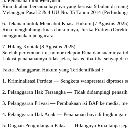
5. Penahanan Ibu Menyusui.
Rina ditahan bersama bayinya yang berusia 9 bulan di ruang
Melanggar Pasal 2 & 4 UU No. 35 Tahun 2014 (Perlindun
6. Tekanan untuk Mencabut Kuasa Hukum (7 Agustus 2025)
Rina menghubungi kuasa hukumnya, Jurika Fratiwi (Direktu
menggunakan pengacara.
7. Hilang Kontak (8 Agustus 2025).
Setelah pertemuan itu, nomor telepon Rina dan suaminya tid
Lokasi penahanannya tidak jelas, kasus tiba-tiba senyap di 
Fakta Pelanggaran Hukum yang Teridentifikasi :
1. Kriminalisasi Perdata — Sengketa wanprestasi diproses 
2. Pelanggaran Hak Tersangka — Tidak didampingi penasi
3. Pelanggaran Privasi — Pembukaan isi BAP ke media, 
4. Pelanggaran Hak Anak — Penahanan bayi di lingkunga
5. Dugaan Penghilangan Paksa — Hilangnya Rina tanpa jejak 