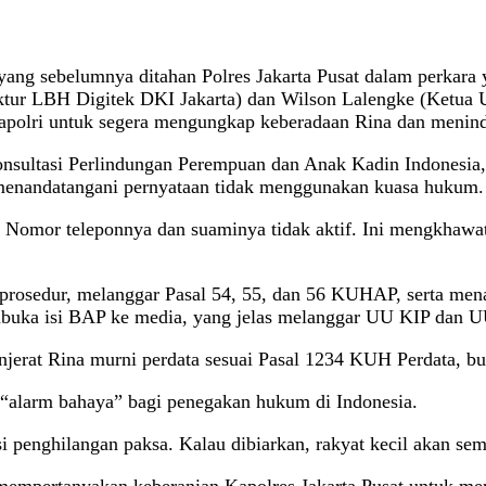
yang sebelumnya ditahan Polres Jakarta Pusat dalam perkara 
rektur LBH Digitek DKI Jakarta) dan Wilson Lalengke (Ketu
lri untuk segera mengungkap keberadaan Rina dan menindak 
 Konsultasi Perlindungan Perempuan dan Anak Kadin Indones
menandatangani pernyataan tidak menggunakan kuasa hukum.
s. Nomor teleponnya dan suaminya tidak aktif. Ini mengkhaw
prosedur, melanggar Pasal 54, 55, dan 56 KUHAP, serta mena
buka isi BAP ke media, yang jelas melanggar UU KIP dan U
jerat Rina murni perdata sesuai Pasal 1234 KUH Perdata, bu
“alarm bahaya” bagi penegakan hukum di Indonesia.
nsi penghilangan paksa. Kalau dibiarkan, rakyat kecil akan se