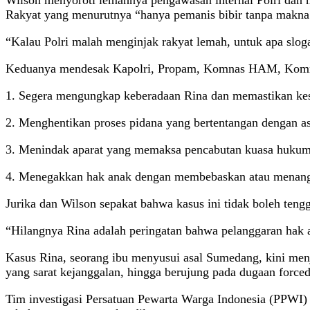
Wilson menyoroti lemahnya pengawasan internal Polri dan m
Rakyat yang menurutnya “hanya pemanis bibir tanpa makna
“Kalau Polri malah menginjak rakyat lemah, untuk apa slog
Keduanya mendesak Kapolri, Propam, Komnas HAM, Komn
1. Segera mengungkap keberadaan Rina dan memastikan ke
2. Menghentikan proses pidana yang bertentangan dengan asa
3. Menindak aparat yang memaksa pencabutan kuasa hukum
4. Menegakkan hak anak dengan membebaskan atau menang
Jurika dan Wilson sepakat bahwa kasus ini tidak boleh teng
“Hilangnya Rina adalah peringatan bahwa pelanggaran hak asa
Kasus Rina, seorang ibu menyusui asal Sumedang, kini menj
yang sarat kejanggalan, hingga berujung pada dugaan force
Tim investigasi Persatuan Pewarta Warga Indonesia (PPWI) 