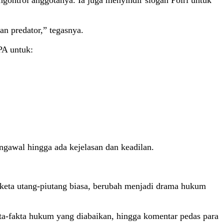
ontrol anggotanya. Ia juga menyindir slogan Polri untuk
n predator,” tegasnya.
A untuk:
ngawal hingga ada kejelasan dan keadilan.
gketa utang-piutang biasa, berubah menjadi drama hukum
kta-fakta hukum yang diabaikan, hingga komentar pedas para