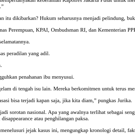
empertanyakan keberanian Kapolres Jakarta Pusat untuk meng
.”
an itu dikibarkan? Hukum seharusnya menjadi pelindung, buka
as Perempuan, KPAI, Ombudsman RI, dan Kementerian PPP
selamatannya.
s peradilan yang adil.
.
guhkan penahanan ibu menyusui.
gelam di tengah isu lain. Mereka berkomitmen untuk terus me
si bisa terjadi kapan saja, jika kita diam,” pungkas Jurika.
adi sorotan nasional. Apa yang awalnya terlihat sebagai sen
d disappearance atau penghilangan paksa.
menelusuri jejak kasus ini, mengungkap kronologi detail, fa