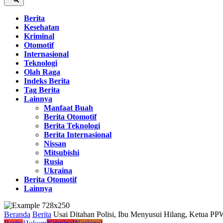
Berita
Kesehatan
Kriminal
Otomotif
Internasional
Teknologi
Olah Raga
Indeks Berita
Tag Berita
Lainnya
Manfaat Buah
Berita Otomotif
Berita Teknologi
Berita Internasional
Nissan
Mitsubishi
Rusia
Ukraina
Berita Otomotif
Lainnya
Beranda
Berita
Usai Ditahan Polisi, Ibu Menyusui Hilang, Ketua 