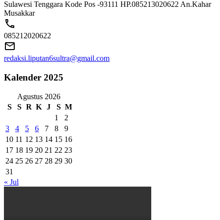
Sulawesi Tenggara Kode Pos -93111 HP.085213020622 An.Kahar
Musakkar
085212020622
redaksi.liputan6sultra@gmail.com
Kalender 2025
Agustus 2026
S
S
R
K
J
S
M
1
2
3
4
5
6
7
8
9
10
11
12
13
14
15
16
17
18
19
20
21
22
23
24
25
26
27
28
29
30
31
« Jul