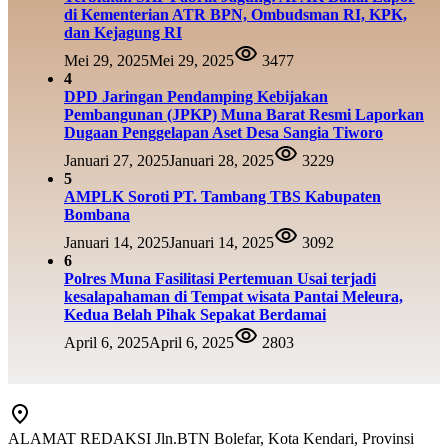
di Kementerian ATR BPN, Ombudsman RI, KPK,
dan Kejagung RI
Mei 29, 2025
Mei 29, 2025
3477
4
DPD Jaringan Pendamping Kebijakan
Pembangunan (JPKP) Muna Barat Resmi Laporkan
Dugaan Penggelapan Aset Desa Sangia Tiworo
Januari 27, 2025
Januari 28, 2025
3229
5
AMPLK Soroti PT. Tambang TBS Kabupaten
Bombana
Januari 14, 2025
Januari 14, 2025
3092
6
Polres Muna Fasilitasi Pertemuan Usai terjadi
kesalapahaman di Tempat wisata Pantai Meleura,
Kedua Belah Pihak Sepakat Berdamai
April 6, 2025
April 6, 2025
2803
ALAMAT REDAKSI Jln.BTN Bolefar, Kota Kendari, Provinsi