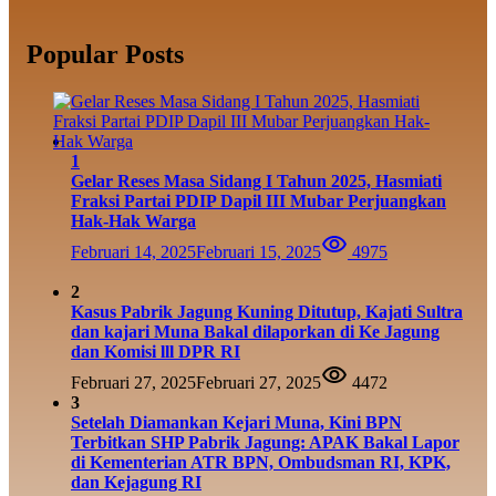
Popular Posts
1
Gelar Reses Masa Sidang I Tahun 2025, Hasmiati
Fraksi Partai PDIP Dapil III Mubar Perjuangkan
Hak-Hak Warga
Februari 14, 2025
Februari 15, 2025
4975
2
Kasus Pabrik Jagung Kuning Ditutup, Kajati Sultra
dan kajari Muna Bakal dilaporkan di Ke Jagung
dan Komisi lll DPR RI
Februari 27, 2025
Februari 27, 2025
4472
3
Setelah Diamankan Kejari Muna, Kini BPN
Terbitkan SHP Pabrik Jagung: APAK Bakal Lapor
di Kementerian ATR BPN, Ombudsman RI, KPK,
dan Kejagung RI