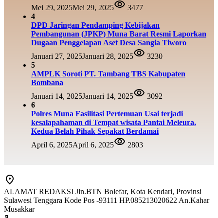
Mei 29, 2025
Mei 29, 2025
3477
4
DPD Jaringan Pendamping Kebijakan
Pembangunan (JPKP) Muna Barat Resmi Laporkan
Dugaan Penggelapan Aset Desa Sangia Tiworo
Januari 27, 2025
Januari 28, 2025
3230
5
AMPLK Soroti PT. Tambang TBS Kabupaten
Bombana
Januari 14, 2025
Januari 14, 2025
3092
6
Polres Muna Fasilitasi Pertemuan Usai terjadi
kesalapahaman di Tempat wisata Pantai Meleura,
Kedua Belah Pihak Sepakat Berdamai
April 6, 2025
April 6, 2025
2803
ALAMAT REDAKSI Jln.BTN Bolefar, Kota Kendari, Provinsi
Sulawesi Tenggara Kode Pos -93111 HP.085213020622 An.Kahar
Musakkar