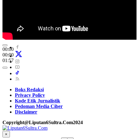
00:00
00:00
01:57
Boks Redaksi
Privacy Policy
Kode Etik Jurnalistik
Pedoman Media Ciber
Disclaimer
Copyright@Liputan6Sultra.Com2024
×