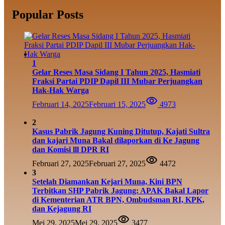
Popular Posts
1
Gelar Reses Masa Sidang I Tahun 2025, Hasmiati
Fraksi Partai PDIP Dapil III Mubar Perjuangkan
Hak-Hak Warga
Februari 14, 2025
Februari 15, 2025
4973
2
Kasus Pabrik Jagung Kuning Ditutup, Kajati Sultra
dan kajari Muna Bakal dilaporkan di Ke Jagung
dan Komisi lll DPR RI
Februari 27, 2025
Februari 27, 2025
4472
3
Setelah Diamankan Kejari Muna, Kini BPN
Terbitkan SHP Pabrik Jagung: APAK Bakal Lapor
di Kementerian ATR BPN, Ombudsman RI, KPK,
dan Kejagung RI
Mei 29, 2025
Mei 29, 2025
3477