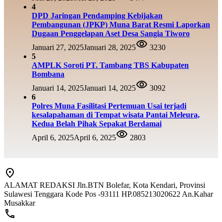
4
DPD Jaringan Pendamping Kebijakan
Pembangunan (JPKP) Muna Barat Resmi Laporkan
Dugaan Penggelapan Aset Desa Sangia Tiworo
Januari 27, 2025
Januari 28, 2025
3230
5
AMPLK Soroti PT. Tambang TBS Kabupaten
Bombana
Januari 14, 2025
Januari 14, 2025
3092
6
Polres Muna Fasilitasi Pertemuan Usai terjadi
kesalapahaman di Tempat wisata Pantai Meleura,
Kedua Belah Pihak Sepakat Berdamai
April 6, 2025
April 6, 2025
2803
ALAMAT REDAKSI Jln.BTN Bolefar, Kota Kendari, Provinsi
Sulawesi Tenggara Kode Pos -93111 HP.085213020622 An.Kahar
Musakkar